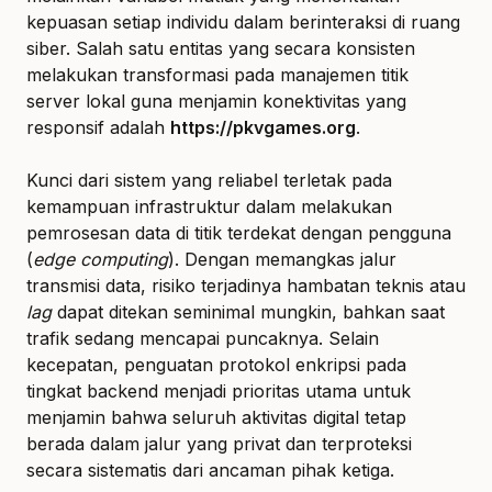
kepuasan setiap individu dalam berinteraksi di ruang
siber. Salah satu entitas yang secara konsisten
melakukan transformasi pada manajemen titik
server lokal guna menjamin konektivitas yang
responsif adalah
https://pkvgames.org
.
Kunci dari sistem yang reliabel terletak pada
kemampuan infrastruktur dalam melakukan
pemrosesan data di titik terdekat dengan pengguna
(
edge computing
). Dengan memangkas jalur
transmisi data, risiko terjadinya hambatan teknis atau
lag
dapat ditekan seminimal mungkin, bahkan saat
trafik sedang mencapai puncaknya. Selain
kecepatan, penguatan protokol enkripsi pada
tingkat backend menjadi prioritas utama untuk
menjamin bahwa seluruh aktivitas digital tetap
berada dalam jalur yang privat dan terproteksi
secara sistematis dari ancaman pihak ketiga.