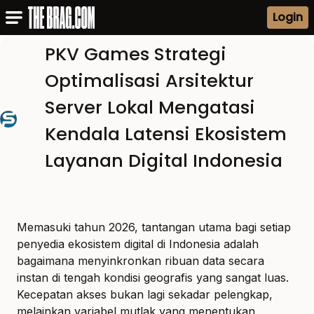
Login
PKV Games Strategi
Optimalisasi Arsitektur
Server Lokal Mengatasi
Kendala Latensi Ekosistem
Layanan Digital Indonesia
Memasuki tahun 2026, tantangan utama bagi setiap
penyedia ekosistem digital di Indonesia adalah
bagaimana menyinkronkan ribuan data secara
instan di tengah kondisi geografis yang sangat luas.
Kecepatan akses bukan lagi sekadar pelengkap,
melainkan variabel mutlak yang menentukan