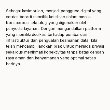
Sebagai kesimpulan, menjadi pengguna digital yang
cerdas berarti memiliki ketelitian dalam menilai
transparansi teknologi yang digunakan oleh
penyedia layanan. Dengan mengandalkan platform
yang memiliki dedikasi terhadap pembaruan
infrastruktur dan penguatan keamanan data, kita
telah mengambil langkah bijak untuk menjaga privasi
sekaligus menikmati konektivitas tanpa batas dengan
rasa aman dan kenyamanan yang optimal setiap
harinya.